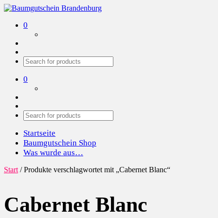
Baumgutschein Brandenburg
Wir pflanzen Bäume in der Region
0
0
Startseite
Baumgutschein Shop
Was wurde aus…
Start
/ Produkte verschlagwortet mit „Cabernet Blanc“
Cabernet Blanc