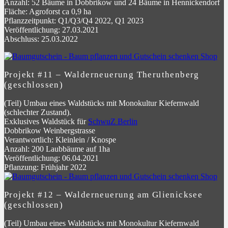
Anzahl: 52 Bäume in Dobbrikow und 24 Bäume in Hennickendorf
Fläche: Agroforst ca 0,9 ha
Pflanzzeitpunkt: Q1/Q3/Q4 2022, Q1 2023
Veröffentlichung: 27.03.2021
Abschluss: 25.03.2022
Projekt #11 – Walderneuerung Theruthenberg
(geschlossen)
(Teil) Umbau eines Waldstücks mit Monokultur Kiefernwald
(schlechter Zustand).
Exklusives Waldstück für
SchwuZ Berlin
Dobbrikow Weinbergstrasse
Verantwortlich: Kleinlein / Knospe
Anzahl: 200 Laubbäume auf 1ha
Veröffentlichung: 06.04.2021
Pflanzung: Frühjahr 2022
Projekt #12 – Walderneuerung am Glienicksee
(geschlossen)
(Teil) Umbau eines Waldstücks mit Monokultur Kiefernwald