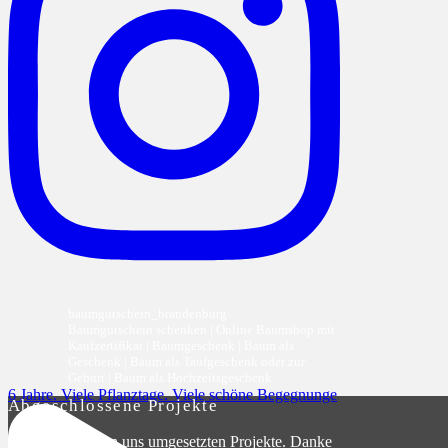
baumgutschein_brandenburg
Baumgutschein schenken | Online Baumshop mit
Kaufzertifikat | Baumgeschenk | Baum als
Geschenk | Baum als Taufgeschenk oder zur
Geburt | Baum als Hochzeitsgeschenk
6 Jahre. Viele Pflanztage. Viele schöne Begegnunge
Abgeschlossene Projekte
Die Liste der von uns umgesetzten Projekte. Danke