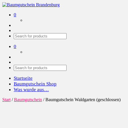
Baumgutschein Brandenburg
Wir pflanzen Bäume in der Region
0
0
Startseite
Baumgutschein Shop
Was wurde aus…
Start
/
Baumgutschein
/ Baumgutschein Waldgarten (geschlossen)