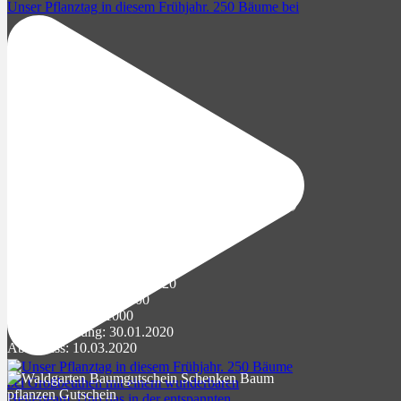
Unser Pflanztag in diesem Frühjahr. 250 Bäume bei
Projekt #1 – Waldgarten (geschlossen)
Märtensmühle bei Trebbin
Forstbetrieb: Lutz Schulze
Fläche: 0,55ha
Zeitpunkt Aufforstung: Q1/20
Anzahl der Bäume: 1000
Bäume verkauft: 1000
Veröffentlichung: 30.01.2020
Abschluss: 10.03.2020