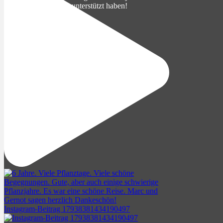
an alle, die uns dabei unterstützt haben!
Instagram-Beitrag 17938381434190497