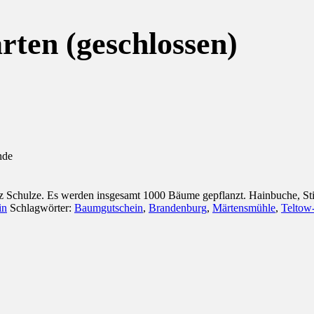
ten (geschlossen)
nde
z Schulze. Es werden insgesamt 1000 Bäume gepflanzt. Hainbuche, Stie
in
Schlagwörter:
Baumgutschein
,
Brandenburg
,
Märtensmühle
,
Teltow