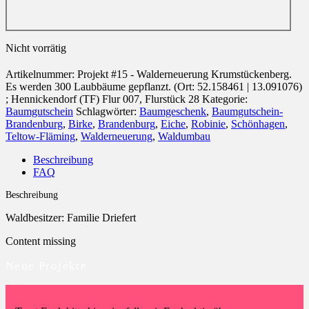
Nicht vorrätig
Artikelnummer:
Projekt #15 - Walderneuerung Krumstückenberg.
Es werden 300 Laubbäume gepflanzt. (Ort: 52.158461 | 13.091076)
; Hennickendorf (TF) Flur 007, Flurstück 28
Kategorie:
Baumgutschein
Schlagwörter:
Baumgeschenk
,
Baumgutschein-
Brandenburg
,
Birke
,
Brandenburg
,
Eiche
,
Robinie
,
Schönhagen
,
Teltow-Fläming
,
Walderneuerung
,
Waldumbau
Beschreibung
FAQ
Beschreibung
Waldbesitzer: Familie Driefert
Content missing
Neue Projekte