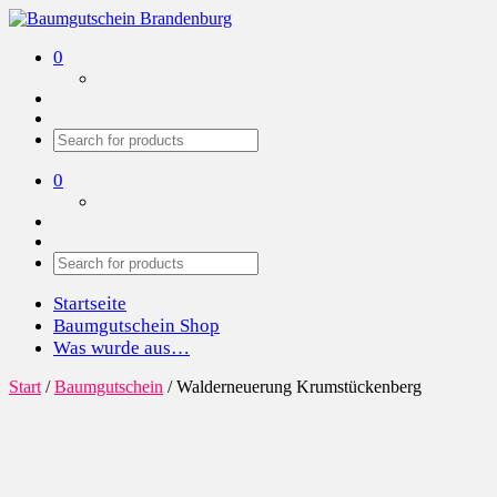
Baumgutschein Brandenburg
Wir pflanzen Bäume in der Region
0
0
Startseite
Baumgutschein Shop
Was wurde aus…
Start
/
Baumgutschein
/ Walderneuerung Krumstückenberg