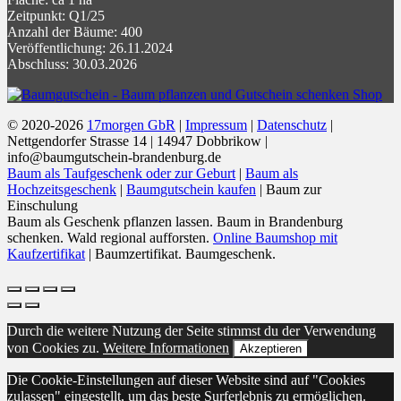
Zeitpunkt: Q1/25
Anzahl der Bäume: 400
Veröffentlichung: 26.11.2024
Abschluss: 30.03.2026
© 2020-2026
17morgen GbR
|
Impressum
|
Datenschutz
|
Nettgendorfer Strasse 14 | 14947 Dobbrikow |
info@baumgutschein-brandenburg.de
Baum als Taufgeschenk oder zur Geburt
|
Baum als
Hochzeitsgeschenk
|
Baumgutschein kaufen
| Baum zur
Einschulung
Baum als Geschenk pflanzen lassen. Baum in Brandenburg
schenken. Wald regional aufforsten.
Online Baumshop mit
Kaufzertifikat
| Baumzertifikat. Baumgeschenk.
Durch die weitere Nutzung der Seite stimmst du der Verwendung
von Cookies zu.
Weitere Informationen
Akzeptieren
Die Cookie-Einstellungen auf dieser Website sind auf "Cookies
zulassen" eingestellt, um das beste Surferlebnis zu ermöglichen.