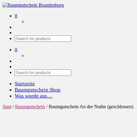
Baumgutschein Brandenburg
Wir pflanzen Bäume in der Region
0
0
Startseite
Baumgutschein Shop
Was wurde aus…
Start
/
Baumgutschein
/ Baumgutschein An der Nuthe (geschlossen)