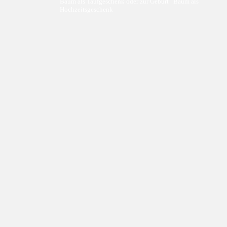
Baum als Taufgeschenk oder zur Geburt | Baum als
Hochzeitsgeschenk