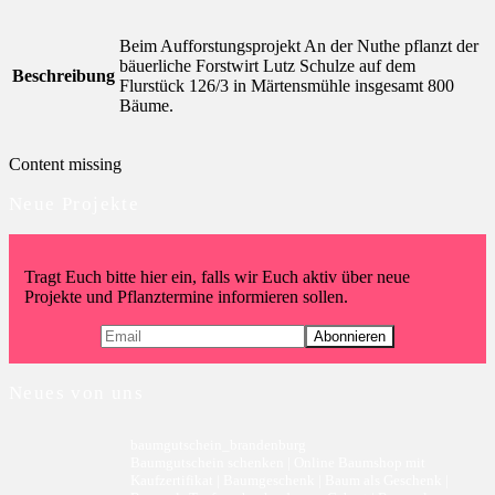
Beim Aufforstungsprojekt An der Nuthe pflanzt der
bäuerliche Forstwirt Lutz Schulze auf dem
Beschreibung
Flurstück 126/3 in Märtensmühle insgesamt 800
Bäume.
Content missing
Neue Projekte
Tragt Euch bitte hier ein, falls wir Euch aktiv über neue
Projekte und Pflanztermine informieren sollen.
Neues von uns
baumgutschein_brandenburg
Baumgutschein schenken | Online Baumshop mit
Kaufzertifikat | Baumgeschenk | Baum als Geschenk |