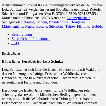
Artikelnummer:
Projekt #4 - Aufforstungsprojekt An der Nuthe von
Lutz Schulze. Es werden insgesamt 800 Bäume gepflanzt. Roterlen,
Stieleichen und Douglasien (Ort: E: 376942.53 N: 5781887.55 ;
Märtensmühle Flurstück: 126/3)
Kategorie:
Baumgutschein
Schlagwörter:
Baumgutschein
,
Brandenburg
,
Douglasie
,
Märtensmühle
,
Nuthe
,
Roterle
,
Stieleiche
,
Teltow-Fläming
,
Trebbin
Beschreibung
Zusätzliche Informationen
FAQ
Beschreibung
Bäuerlicher Forstbetrieb Lutz Schulze
Lutz Schulze hat sich über die letzten 30 Jahre aktiv mit Wald und
dessen Nutzung beschäftigt. Er ist selber Waldbesitzer in
Brandenburg und bewirtschaftet seine Flächen zum größten Teil
persönlich mit Familie und Freunden.
Besonders die letzten Jahre waren für die Waldflächen sehr
schwierig, da sowohl die klimatischen Bedingungen besonders
waren, als auch die Waldbrände ihren Tribut gefordert haben.
Erschreckend sind Flächen die nach einem Waldbrand komplett