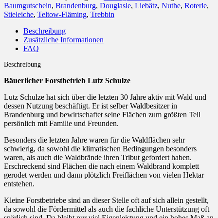
Baumgutschein
,
Brandenburg
,
Douglasie
,
Liebätz
,
Nuthe
,
Roterle
,
Stieleiche
,
Teltow-Fläming
,
Trebbin
Beschreibung
Zusätzliche Informationen
FAQ
Beschreibung
Bäuerlicher Forstbetrieb Lutz Schulze
Lutz Schulze hat sich über die letzten 30 Jahre aktiv mit Wald und
dessen Nutzung beschäftigt. Er ist selber Waldbesitzer in
Brandenburg und bewirtschaftet seine Flächen zum größten Teil
persönlich mit Familie und Freunden.
Besonders die letzten Jahre waren für die Waldflächen sehr
schwierig, da sowohl die klimatischen Bedingungen besonders
waren, als auch die Waldbrände ihren Tribut gefordert haben.
Erschreckend sind Flächen die nach einem Waldbrand komplett
gerodet werden und dann plötzlich Freiflächen von vielen Hektar
entstehen.
Kleine Forstbetriebe sind an dieser Stelle oft auf sich allein gestellt,
da sowohl die Fördermittel als auch die fachliche Unterstützung oft
spärlich sind. Da bleibt nur viel Eigenleistung und ein hohes Maß an