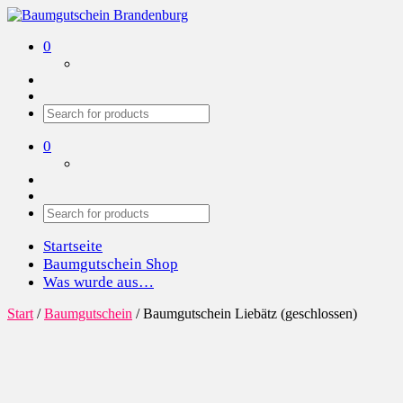
Baumgutschein Brandenburg
Wir pflanzen Bäume in der Region
0
0
Startseite
Baumgutschein Shop
Was wurde aus…
Start
/
Baumgutschein
/ Baumgutschein Liebätz (geschlossen)