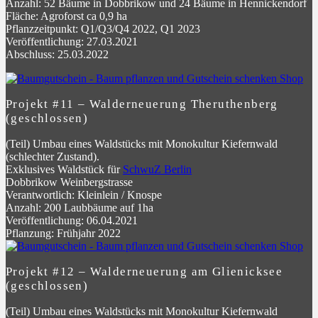
Anzahl: 52 Bäume in Dobbrikow und 24 Bäume in Hennickendorf
Fläche: Agroforst ca 0,9 ha
Pflanzzeitpunkt: Q1/Q3/Q4 2022, Q1 2023
Veröffentlichung: 27.03.2021
Abschluss: 25.03.2022
Projekt #11 – Walderneuerung Theruthenberg
(geschlossen)
(Teil) Umbau eines Waldstücks mit Monokultur Kiefernwald
(schlechter Zustand).
Exklusives Waldstück für
SchwuZ Berlin
Dobbrikow Weinbergstrasse
Verantwortlich: Kleinlein / Knospe
Anzahl: 200 Laubbäume auf 1ha
Veröffentlichung: 06.04.2021
Pflanzung: Frühjahr 2022
Projekt #12 – Walderneuerung am Glienicksee
(geschlossen)
(Teil) Umbau eines Waldstücks mit Monokultur Kiefernwald