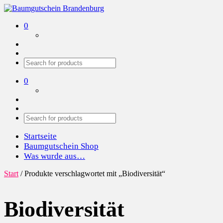
Baumgutschein Brandenburg
Wir pflanzen Bäume in der Region
0
0
Startseite
Baumgutschein Shop
Was wurde aus…
Start
/ Produkte verschlagwortet mit „Biodiversität“
Biodiversität